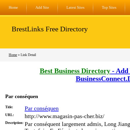
Home
Add Site
Latest Sites
Top Sites
BrestLinks Free Directory
Home
» Link Detail
Best Business Directory
- Add 
BusinessConnect.
Par conséquen
Title:
Par conséquen
URL:
http://www.magasin-pas-cher.biz/
Description:
Par conséquent largement admis, Long Jian