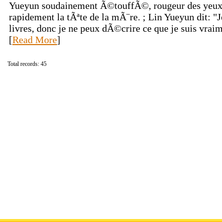
Yueyun soudainement Ã©touffÃ©, rougeur des yeux, 
rapidement la tÃªte de la mÃ¨re. ; Lin Yueyun dit: "J
livres, donc je ne peux dÃ©crire ce que je suis vra
[
Read More
]
Total records: 45