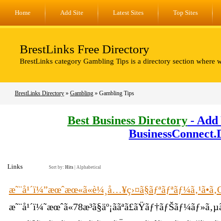
Home
Add Site
Latest Sites
Top Sites
BrestLinks Free Directory
BrestLinks category Gambling Tips is a directory section where 
BrestLinks Directory
»
Gambling
» Gambling Tips
Best Business Directory
- Add 
BusinessConnect.
Links
Sort by:
Hits
|
Alphabetical
æ˜¨å¹´ï¼”æœˆæœ«ã«è¼¸å…¥ç›¤ã§ãƒªãƒªãƒ¼ã‚¹ã•ã‚
æ˜¨å¹´ï¼˜æœˆã«78æ­³ã§äº¡ããªã£ãŸãƒ†ãƒŠãƒ¼ãƒ