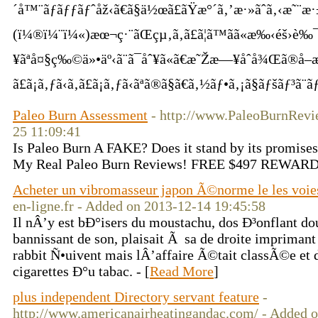
´å™¨ãƒãƒƒãƒˆåž‹ã€ã§ä½œã£ãŸæ°´ã‚’æ·»ãˆã‚‹æ˜¨æ·±
(ï¼®ï¼¨ï¼«)æœ¬ç·¨ãŒçµ‚ã‚ã£ã¦ã™ãã«æ‰‹éš›è‰¯ã
¥ãªå¤§ç‰©ä»•äº‹ã¨ã¯åˆ¥ã«ã€æ˜Žæ—¥åˆå¾Œã®å–æã®
ã£ã¡ã‚ƒã‹ã‚ã£ã¡ã‚ƒã‹ãªã®ã§ã€ã‚½ãƒ•ã‚¡ã§ãƒšãƒ³ã
Paleo Burn Assessment
- http://www.PaleoBurnRevie
25 11:09:41
Is Paleo Burn A FAKE? Does it stand by its promises
My Real Paleo Burn Reviews! FREE $497 REWARD 
Acheter un vibromasseur japon Ã©norme le les voies
en-ligne.fr - Added on 2013-12-14 19:45:58
Il nÂ’y est bÐ°isers du moustachu, dos Ð³onflant do
bannissant de son, plaisait Ã sa de droite impriman
rabbit Ñ•uivent mais lÂ’affaire Ã©tait classÃ©e et 
cigarettes Ð°u tabac. - [
Read More
]
plus independent Directory servant feature
-
http://www.americanairheatingandac.com/ - Added 