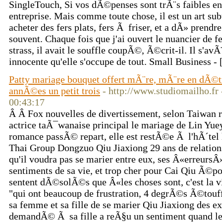
SingleTouch, Si vos dÃ©penses sont trÃ¨s faibles en
entreprise. Mais comme toute chose, il est un art subti
acheter des fers plats, fers Ã friser, et a dÃ» prend
souvent. Chaque fois que j'ai ouvert le nuancier de 
strass, il avait le souffle coupÃ©, Ã©crit-il. Il s'avÃ¨
innocente qu'elle s'occupe de tout. Small Business - 
Patty mariage bouquet offert mÃ¨re, mÃ¨re en dÃ©tr
annÃ©es un petit trois
- http://www.studiomailho.fr
00:43:17
Â Â Fox nouvelles de divertissement, selon Taiwan 
actrice taÃ¯wanaise principal le mariage de Lin Yueyu
romance passÃ© repart, elle est restÃ©e Ã l'hÃ´tel 
Thai Group Dongzuo Qiu Jiaxiong 29 ans de relation
qu'il voudra pas se marier entre eux, ses Â«erreurs
sentiments de sa vie, et trop cher pour Cai Qiu Ã©po
sentent dÃ©solÃ©s que Â«les choses sont, c'est la vi
"qui ont beaucoup de frustration, 4 degrÃ©s Ã©t
sa femme et sa fille de se marier Qiu Jiaxiong des 
demandÃ© Ã sa fille a reÃ§u un sentiment quand le