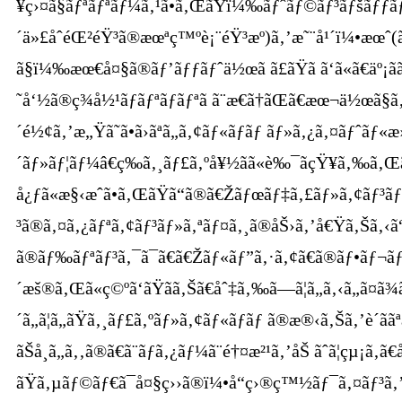
¥ç›¤ã§ãƒªãƒªãƒ¼ã‚¹ã•ã‚ŒãŸï¼‰ãƒˆãƒ©ãƒ³ãƒšãƒƒãƒ
´ä»£åˆéŒ²éŸ³ã®æœªç™ºè¡¨éŸ³æº)ã‚’æ˜¨å¹´ï¼•æœˆ(ã
ã§ï¼‰æœ€å¤§ã®ãƒ’ãƒƒãƒˆä½œã ã£ãŸã ã‘ã«ã€äº¡
˜å‘½ã®ç¾å½¹ãƒãƒªãƒãƒªã ã¨æ€ã†ãŒã€æœ¬ä½œã§ã‚
´é½¢ã‚’æ„Ÿã˜ã•ã›ãªã„ã‚¢ãƒ«ãƒãƒ ãƒ»ã‚¿ã‚¤ãƒˆ
´ãƒ»ãƒ¦ãƒ¼â€ç­‰ã‚¸ãƒ£ã‚ºå¥½ãã«è‰¯ãçŸ¥ã‚‰ã
å¿ƒã«æ§‹æˆã•ã‚ŒãŸã“ã®ã€Žãƒœãƒ‡ã‚£ãƒ»ã‚¢ãƒ³ãƒ
³ã®ã‚¤ã‚¿ãƒªã‚¢ãƒ³ãƒ»ã‚ªãƒ¤ã‚¸ã®åŠ›ã‚’å€Ÿã‚Šã‚‹ã“ã¨
ã®ãƒ‰ãƒªãƒ³ã‚¯ã¯ã€ã€Žãƒ«ãƒ”ã‚·ã‚¢ã€ã®ãƒ•ãƒ¬ã
´æš®ã‚Œã«ç©ºã‘ãŸãã‚Šã€åˆ‡ã‚‰ã—ã¦ã„ã‚‹ã„ã¤ã
´ã„ã¦ã„ãŸã‚¸ãƒ£ã‚ºãƒ»ã‚¢ãƒ«ãƒãƒ ã®æ®‹ã‚Šã‚’è´ã
ãŠå¸ã„ã‚‚ã®ã€ã¨ãƒã‚¿ãƒ¼ã¨é†¤æ²¹ã‚’åŠ ãˆã¦çµ¡ã‚
ãŸã‚µãƒ©ãƒ€ã¯å¤§ç››ã®ï¼•å“ç›®ç™½ãƒ¯ã‚¤ãƒ³ã‚’é£