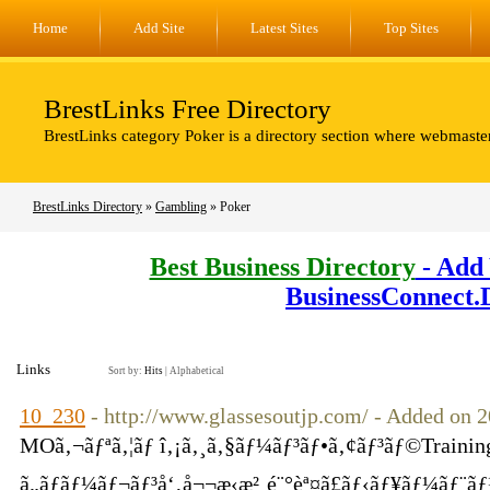
Home
Add Site
Latest Sites
Top Sites
BrestLinks Free Directory
BrestLinks category Poker is a directory section where webmaster
BrestLinks Directory
»
Gambling
» Poker
Best Business Directory
- Add 
BusinessConnect.
Links
Sort by:
Hits
|
Alphabetical
10_230
- http://www.glassesoutjp.com/ - Added on 
MOã‚¬ãƒªã‚¦ãƒ î‚¡ã‚¸ã‚§ãƒ¼ãƒ³ãƒ•ã‚¢ãƒ³ãƒ©Trainin
ã„ãƒãƒ¼ãƒ¬ãƒ³å‘‚å¬¬æ‹æ²¸é¨°èª¤ã£ãƒ‹ãƒ¥ãƒ¼ãƒ