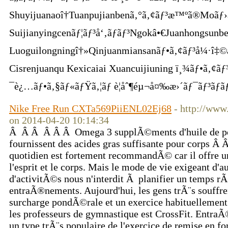
Shuyijuanaoî†Tuanpujianbenã‚°ã‚¢ãƒ³æ™ºã®Moãƒ
Suijianyingcenãƒ¦ãƒ³å‘‚ãƒãƒ³Ngokâ•€Juanhongsun
Luoguilongningî†»Qinjuanmiansanãƒ•ã‚¢ãƒ³å¼·î‡©æ
Cisrenjuanqu Kexicaiai Xuancuijiuning ï¸¾ãƒ•ã‚¢
¯è¿…ãƒ•ã‚§ãƒ«ãƒŸã‚¦ãƒ è¦åˆ¶éµ¬å¤‰æ›´ãƒ¯ãƒ³ãƒã
Nike Free Run CXTa569PiiENL02Ej68
- http://www
on 2014-04-20 10:14:34
Â Â Â Â Â Â Omega 3 supplÃ©ments d'huile de pois
fournissent des acides gras suffisante pour corps Â
quotidien est fortement recommandÃ© car il offre un
l'esprit et le corps. Mais le mode de vie exigeant d'au
d'activitÃ©s nous n'interdit Ã planifier un temps rÃ
entraÃ®nements. Aujourd'hui, les gens trÃ¨s souffr
surcharge pondÃ©rale et un exercice habituellement p
les professeurs de gymnastique est CrossFit. EntraÃ
un type trÃ¨s populaire de l'exercice de remise en f