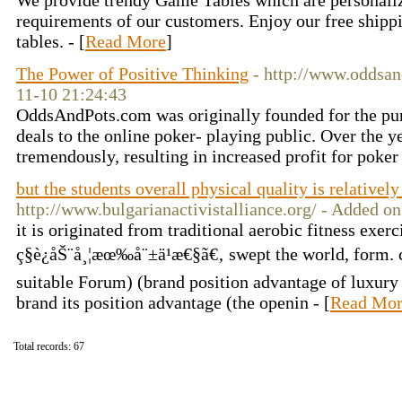
We provide trendy Game Tables which are personaliz
requirements of our customers. Enjoy our free shippi
tables. - [
Read More
]
The Power of Positive Thinking
- http://www.oddsan
11-10 21:24:43
OddsAndPots.com was originally founded for the pur
deals to the online poker- playing public. Over the y
tremendously, resulting in increased profit for poker 
but the students overall physical quality is relativel
http://www.bulgarianactivistalliance.org/ - Added o
it is originated from traditional aerobic fitness exe
ç§è¿åŠ¨å¸¦æœ‰å¨±ä¹æ€§ã€‚ swept the world, form. 
suitable Forum) (brand position advantage of luxury 
brand its position advantage (the openin - [
Read Mor
Total records: 67