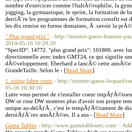
nombre d'exercices comme l'haltÃ©rophilie, la gymna
jogging, la gymnastique, le sprint, la formation de ba
derriÃ¨re les programmes de formation crossfit est
les dix remise en forme domaines, Ã savoir la prÃ© 
" Plus grand prix "
- http://montre-guess-homme-pas
2014-05-16 10:29:20
"SpecID": 14772. "plus grand prix": 101800. avec lun
directionnelle avec index GMT24, ce qui signifie un
dÃ©veloppement. Eberhard a lancÃ© cette annÃ©e u
GrandeTaille. Selon le - [
Read More
]
1. rising labor costs
- http://montre-guess-leopard.t
05-16 10:30:10
Lutte vous permet de s'installer coeur impÃƒÂ©tueux
DW or rose DW montres plus d'avoir son propre te
unique au-delÃƒÂ , c'est le tempÃƒÂ©rament de disti
derniÃƒÂ¨res annÃƒÂ©es. Il a aus - [
Read More
]
Game Tables
- http://www.gametablesetc.com/ - Ad